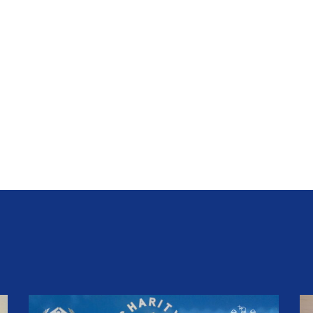
n
e
s
r
s