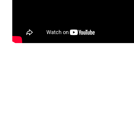
n
,
n
x
t
r
s
u
a
a
s
t