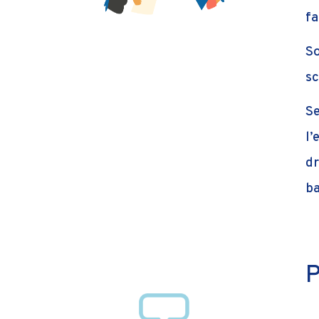
fa
So
sc
Se
l’
dr
ba
P