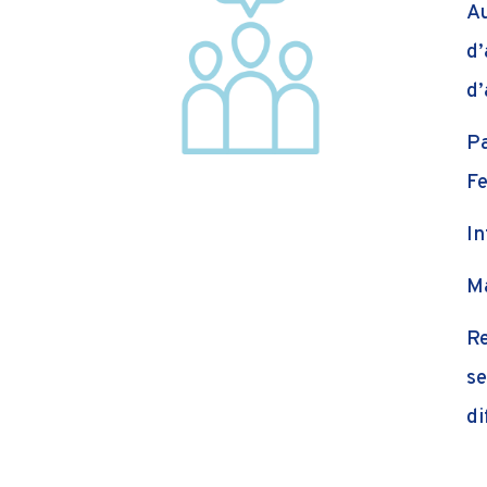
Au
d’
d’
Pa
Fe
In
Ma
Re
se
di