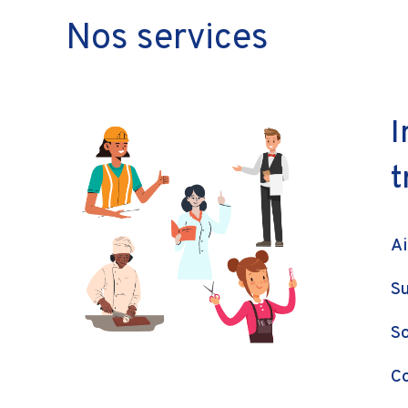
Nos services
I
t
Ai
Su
So
Co