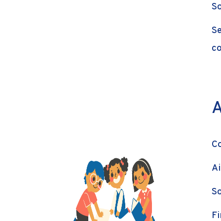
So
Se
co
A
Co
Ai
So
Fi