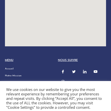
MENU
NOUS SUIVRE
Accueil
Notre Mission
Ukraine
We use cookies on our website to give you the most
Faire Un Don
relevant experience by remembering your preferences
Nos Projets
and repeat visits. By clicking “Accept All”, you consent to
the use of ALL the cookies. However, you may visit
Actualités
"Cookie Settings" to provide a controlled consent.