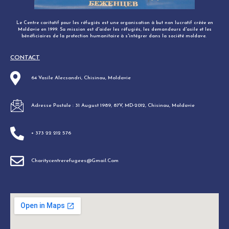
Le Centre caritatif pour les réfugiés est une organisation à but non lucratif créée en
Moldavie en 1999. Sa mission est d'aider les réfugiés, les demandeurs d'asile et les
bénéficiaires de la protection humanitaire à s'intégrer dans la société moldave. ​
CONTACT
64 Vasile Alecsandri, Chisinau, Moldavie
Adresse Postale : 31 August 1989, 87V, MD-2012, Chisinau, Moldavie
+ 373 22 212 576
Charitycentrerefugees@gmail.com