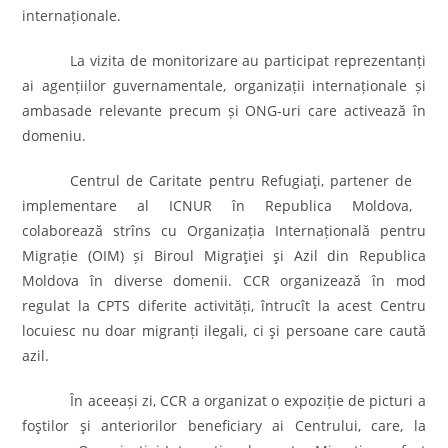
interna
ț
ionale.
La vizita de monitorizare au participat reprezentan
ț
i
ai agen
ț
iilor guvernamentale, organiza
ț
ii interna
ț
ionale
ș
i
ambasade relevante precum
ș
i ONG-uri care activează în
domeniu.
Centrul de Caritate pentru Refugiaţi, partener de
implementare al ICNUR în Republica Moldova,
colaborează strîns cu Organiza
ț
ia Interna
ț
ională pentru
Migra
ț
ie (OIM)
ș
i Biroul Migraţiei şi Azil din Republica
Moldova în diverse domenii. CCR organizează în mod
regulat la CPTS diferite activită
ț
i, întrucît la acest Centru
locuiesc nu doar migran
ț
i ilegali, ci şi persoane care caută
azil.
În aceea
ș
i zi, CCR a organizat o expozi
ț
ie de picturi a
foştilor şi anteriorilor beneficiary ai Centrului, care, la