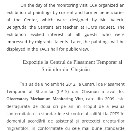
On the day of the monitoring visit, CCR organized an
exhibition of paintings by current and former beneficiaries
of the Center, which were designed by Mr. Valeriu
Belogruda, the Center’s art teacher, at IOM’s request. The
exhibition evoked interest of all guests, who were
impressed by migrants’ talents. Later, the paintings will be
displayed in the TAC’s hall for public view.
Expoziţie la Centrul de Plasament Temporar al
Străinilor din Chişinău
În ziua de
8 noiembrie 2012, la Centrul de Plasament
Temporar al Străinilor (CPTS) din Chi
ș
inău a avut loc
, care din 2009 este
Observatory
Mechanism Monitoring
Visit
de
sfăşurat
ă de două ori pe an, în scopul de a evalua
conformitatea cu standardele
ș
i controlul calită
ț
ii la CPTS în
domeniul acordării de asisten
ț
ă
ș
i protec
ț
iei drepturilor
migran
ț
ilor, în conformitate cu cele mai bune standarde