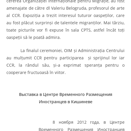
cererea Organiza
ț
iei Interna
ț
ionale pentru Migra
ț
ie, au fost
amenajate de către dl Valeriu Belogruda, profesorul de arte
al CCR. Expozi
ț
ia a trezit interesul tuturor oaspe
ț
ilor, care
au fost plăcut surprin
ș
i de talentele migran
ț
ilor. Mai târziu,
toate picturile vor fi expuse în sala CPTS, astfel încât to
ț
i
oaspe
ț
ii să le poată admira.
La finalul ceremoniei, OIM
ș
i Administra
ț
ia Centrului
au mul
ț
umit CCR pentru participarea
ș
i sprijinul lor iar
CCR, la rândul său,
ș
i-a exprimat speran
ț
a pentru o
cooperare fructuoasă în viitor.
Выставка в Центре Временного Размещения
Иностранцев в Кишиневе
8 ноября 2012 года, в Центре
Временного Размещения Иностранцев