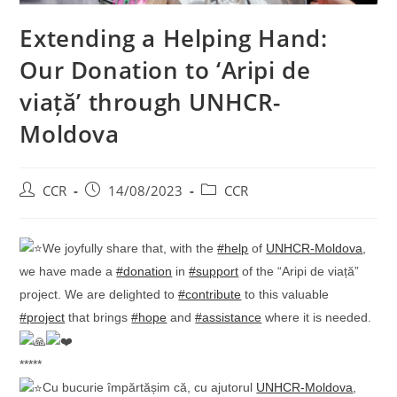
Extending a Helping Hand:
Our Donation to ‘Aripi de
viață’ through UNHCR-
Moldova
CCR
14/08/2023
CCR
We joyfully share that, with the
#help
of
UNHCR-Moldova
,
we have made a
#donation
in
#support
of the “Aripi de viață”
project. We are delighted to
#contribute
to this valuable
#project
that brings
#hope
and
#assistance
where it is needed.
*****
Cu bucurie împărtășim că, cu ajutorul
UNHCR-Moldova
,