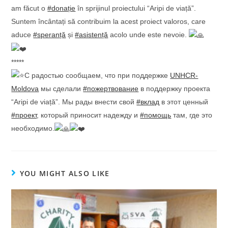
am făcut o
#donație
în sprijinul proiectului “Aripi de viață”.
Suntem încântați să contribuim la acest proiect valoros, care
aduce
#speranță
și
#asistență
acolo unde este nevoie.
*****
С радостью сообщаем, что при поддержке
UNHCR-
Moldova
мы сделали
#пожертвование
в поддержку проекта
“Aripi de viață”. Мы рады внести свой
#вклад
в этот ценный
#проект
, который приносит надежду и
#помощь
там, где это
необходимо.
YOU MIGHT ALSO LIKE