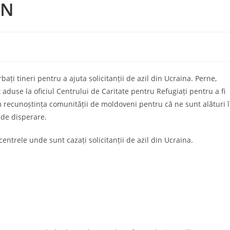
EN
bați tineri pentru a ajuta solicitanții de azil din Ucraina. Perne,
t aduse la oficiul Centrului de Caritate pentru Refugiați pentru a fi
m recunoștința comunității de moldoveni pentru că ne sunt alături 
 de disperare.
centrele unde sunt cazați solicitanții de azil din Ucraina.