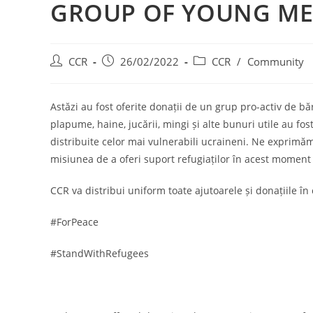
GROUP OF YOUNG M
CCR
26/02/2022
CCR
/
Community
Astăzi au fost oferite donații de un grup pro-activ de băr
plapume, haine, jucării, mingi și alte bunuri utile au fos
distribuite celor mai vulnerabili ucraineni. Ne exprimă
misiunea de a oferi suport refugiaților în acest moment
CCR va distribui uniform toate ajutoarele și donațiile în 
#ForPeace
#StandWithRefugees