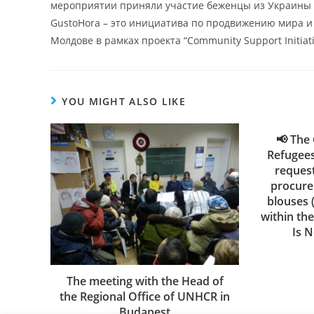
мероприятии приняли участие беженцы из Украины а
GustoHora – это инициатива по продвижению мира 
Молдове в рамках проекта “Community Support Initiati
YOU MIGHT ALSO LIKE
📢 The 
Refugees
request
procure
blouses (
within the
Is N
The meeting with the Head of
the Regional Office of UNHCR in
Budapest