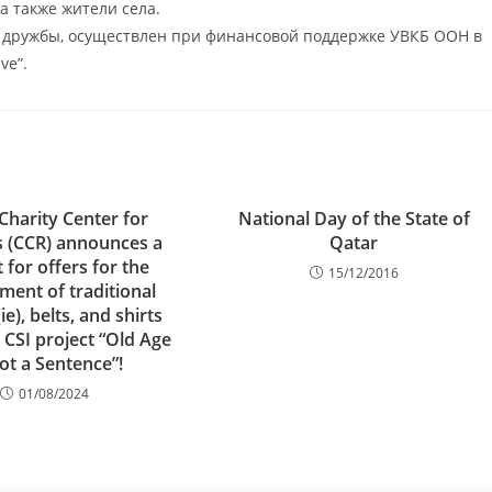
 также жители села.
и дружбы, осуществлен при финансовой поддержке УВКБ ООН в
ve”.
Charity Center for
National Day of the State of
 (CCR) announces a
Qatar
 for offers for the
15/12/2016
ment of traditional
ie), belts, and shirts
 CSI project “Old Age
ot a Sentence”!
01/08/2024