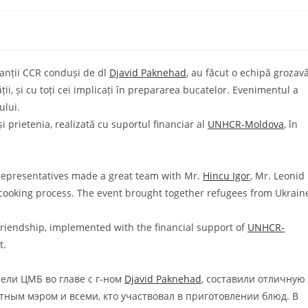
tanții CCR conduși de dl
Djavid Paknehad
, au făcut o echipă grozav
ății, și cu toți cei implicați în prepararea bucatelor. Evenimentul a
ului.
 prietenia, realizată cu suportul financiar al
UNHCR-Moldova
, în
 representatives made a great team with Mr.
Hincu Igor
, Mr. Leonid
he cooking process. The event brought together refugees from Ukrain
friendship, implemented with the financial support of
UNHCR-
t.
тели ЦМБ во главе с г-ном
Djavid Paknehad
, составили отличную
местным мэром и всеми, кто участвовал в приготовлении блюд. В