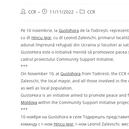
CCR
11/11/2022
CCR
Pe 10 noiembrie, la
Gustohora
de la Todirești, reprezen
cu dl
Hincu Igor
, cu dl Leonid Zalevschi, primarul localit
adunat împreună refugiați din Ucraina și locuitori ai sat
GustoHora este o inițiativă menită să promoveze pacea și
cadrul proiectului Community Support Initiative.
***
On November 10, at
Gustohora
from Todiresti, the CCR
Zalevschi, the local mayor, and all those involved in t
as well as local population.
GustoHora is an initiative aimed to promote peace and 
Moldova
within the Community Support Initiative projec
***
10 ноября на Gustohora в селе Тодирешть представи
команду с г-ном
Hincu Igor
, г-ном Leonid Zalevschi, 