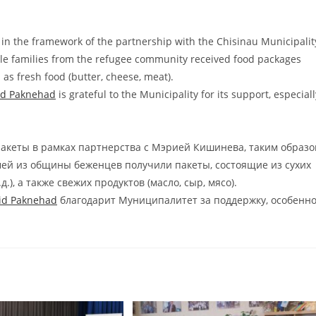
 in the framework of the partnership with the Chisinau Municipalit
ble families from the refugee community received food packages
ll as fresh food (butter, cheese, meat).
id Paknehad
is grateful to the Municipality for its support, especiall
акеты в рамках партнерства с Мэрией Кишинева, таким образ
емей из общины беженцев получили пакеты, состоящие из сухих
.), а также свежих продуктов (масло, сыр, мясо).
id Paknehad
благодарит Муниципалитет за поддержку, особенн