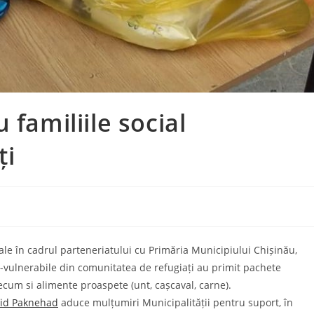
 familiile social
ți
ale în cadrul parteneriatului cu Primăria Municipiului Chișinău,
ial-vulnerabile din comunitatea de refugiați au primit pachete
ecum si alimente proaspete (unt, cașcaval, carne).
vid Paknehad
aduce mulțumiri Municipalității pentru suport, în