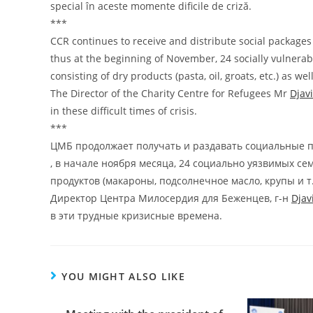
special în aceste momente dificile de criză.
***
CCR continues to receive and distribute social packages
thus at the beginning of November, 24 socially vulnera
consisting of dry products (pasta, oil, groats, etc.) as we
The Director of the Charity Centre for Refugees Mr
Djav
in these difficult times of crisis.
***
ЦМБ продолжает получать и раздавать социальные п
, в начале ноября месяца, 24 социально уязвимых с
продуктов (макароны, подсолнечное масло, крупы и т.д
Директор Центра Милосердия для Беженцев, г-н
Djav
в эти трудные кризисные времена.
YOU MIGHT ALSO LIKE