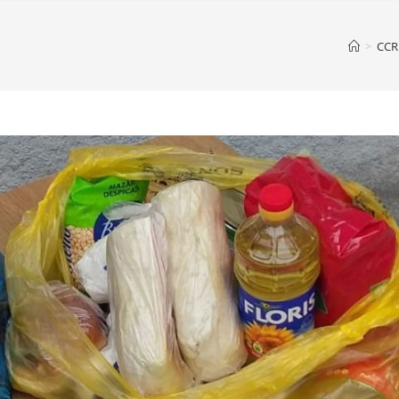
>
CCR