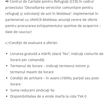
📢 Centrul de Caritate pentru Refugiați (CCR) în cadrul
proiectului ”Dezvoltarea serviciilor comunitare pentru
refugiați și solicitanți de azil în Moldova”, implementat în
parteneriat cu UNHCR-Moldova, anunță cerere de oferte
pentru procurarea echipamentului sportive de acoperire –
dale de cauciuc!
👉Condiții de evaluare a ofertei:
Livrarea gratuită a mărfii, (dacă “Nu”, indicați costurile de
livrare per comandă)
Termenul de livrare – Indicați termenul minim și
termenul maxim de livrare
Condiții de achitare – în avans (100%), parțial sau post-
livrare
Suma reducerii (indicați %)
Disponibilitatea de a vinde marfa la cota TVA 0