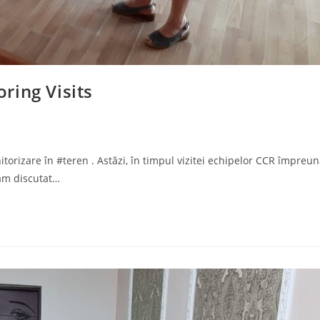
ring Visits
torizare în #teren . Astăzi, în timpul vizitei echipelor CCR împreu
 am discutat…