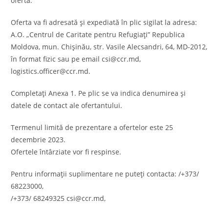
ofertă.
Oferta va fi adresată şi expediată în plic sigilat la adresa:
A.O. „Centrul de Caritate pentru Refugiați” Republica
Moldova, mun. Chișinău, str. Vasile Alecsandri, 64, MD-2012,
în format fizic sau pe email csi@ccr.md,
logistics.officer@ccr.md.
Completați Anexa 1. Pe plic se va indica denumirea și
datele de contact ale ofertantului.
Termenul limită de prezentare a ofertelor este 25
decembrie 2023.
Ofertele întârziate vor fi respinse.
Pentru informații suplimentare ne puteți contacta: /+373/
68223000,
/+373/ 68249325 csi@ccr.md,