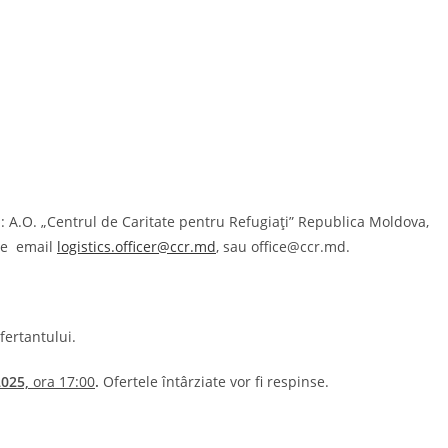
esa: A.O. „Centrul de Caritate pentru Refugiați” Republica Moldova,
 pe email
logistics.officer@ccr.md
, sau office@ccr.md.
fertantului.
2025,
ora 17
:00
.
Ofertele întârziate vor fi respinse.