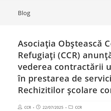
Blog
Asociația Obștească C
Refugiați (CCR) anunță
vederea contractării 
în prestarea de servic
Rechizitilor școlare c
CCR
22/07/2025
CCR