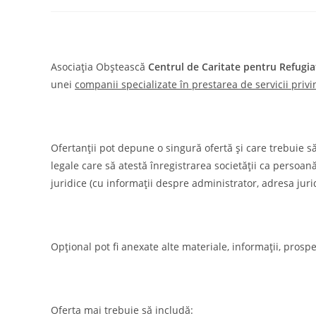
Asociația Obștească
Centrul de Caritate pentru Refugia
unei
companii specializate în prestarea de servicii priv
Ofertanții pot depune o singură ofertă și care trebuie să 
legale care să atestă înregistrarea societății ca persoană
juridice (cu informații despre administrator, adresa juri
Opțional pot fi anexate alte materiale, informații, prospe
Oferta mai trebuie să includă: