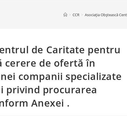
>
CCR
>
Asociația Obștească Centr
entrul de Caritate pentru
 cerere de ofertă în
unei companii specializate
ii privind procurarea
onform Anexei .