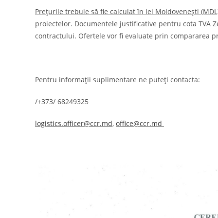
Prețurile trebuie să fie calculat în lei Moldovenești (MDL
proiectelor. Documentele justificative pentru cota TVA 
contractului. Ofertele vor fi evaluate prin compararea pre
Pentru informații suplimentare ne puteți contacta:
/+373/ 68249325
logistics.officer@ccr.md
,
office@ccr.md