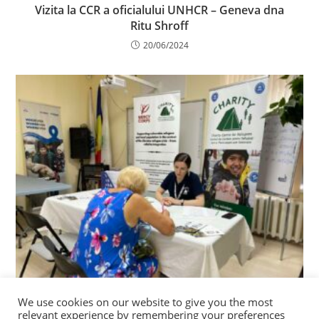
Vizita la CCR a oficialului UNHCR – Geneva dna
Ritu Shroff
20/06/2024
We use cookies on our website to give you the most
Doar prin bunătate putem schimba lumea spre
relevant experience by remembering your preferences