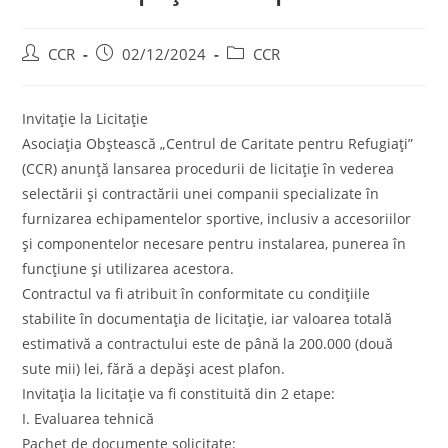
CCR
02/12/2024
CCR
Invitație la Licitație
Asociația Obștească „Centrul de Caritate pentru Refugiați”
(CCR) anunță lansarea procedurii de licitație în vederea
selectării și contractării unei companii specializate în
furnizarea echipamentelor sportive, inclusiv a accesoriilor
și componentelor necesare pentru instalarea, punerea în
funcțiune și utilizarea acestora.
Contractul va fi atribuit în conformitate cu condițiile
stabilite în documentația de licitație, iar valoarea totală
estimativă a contractului este de până la 200.000 (două
sute mii) lei, fără a depăși acest plafon.
Invitația la licitație va fi constituită din 2 etape:
I. Evaluarea tehnică
Pachet de documente solicitate: