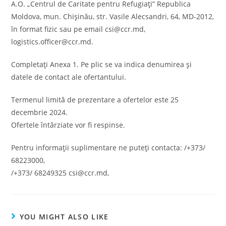
A.O. „Centrul de Caritate pentru Refugiați” Republica
Moldova, mun. Chișinău, str. Vasile Alecsandri, 64, MD-2012,
în format fizic sau pe email csi@ccr.md,
logistics.officer@ccr.md.
Completați Anexa 1. Pe plic se va indica denumirea și
datele de contact ale ofertantului.
Termenul limită de prezentare a ofertelor este 25
decembrie 2024.
Ofertele întârziate vor fi respinse.
Pentru informații suplimentare ne puteți contacta: /+373/
68223000,
/+373/ 68249325 csi@ccr.md,
YOU MIGHT ALSO LIKE