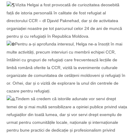
Vizita Helgai a fost provocată de curiozitatea deosebită
față de istoria personală în calitate de fost refugiat al
directorului CCR – dl Djavid Paknehad, dar și de activitatea
organiației noastre pe tot parcursul celor 24 de ani de muncă
pentru și cu refugiații în Republica Moldova.
Pentru a-și aprofunda interesul, Helga ne-a însoțit în mai
multe activități, precum interviuri cu membrii echipei CCR,
întâlniri cu grupuri de refugiați care frecventează lecțiile de
limbă română oferite la CCR, vizită la evenimente culturale
organizate de comunitatea de cetățeni moldoveni și refugiați în
or. Orhei, dar și o vizită de explorare la unul din centrele de
cazare pentru refugiați.
Tindem să credem că istoriile adunate vor servi drept
temei de și mai multă sensibilizare a opiniei publice privind viața
refugiaților din toată lumea, dar și vor servi drept exemplu de
urmat pentru comunitățile locale, naționale și internaționale
pentru bune practici de dedicație și profesionalism privind