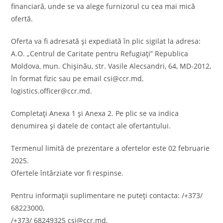
financiară, unde se va alege furnizorul cu cea mai mică
ofertă.
Oferta va fi adresată şi expediată în plic sigilat la adresa:
A.O. „Centrul de Caritate pentru Refugiați” Republica
Moldova, mun. Chișinău, str. Vasile Alecsandri, 64, MD-2012,
în format fizic sau pe email csi@ccr.md,
logistics.officer@ccr.md.
Completați Anexa 1 și Anexa 2. Pe plic se va indica
denumirea și datele de contact ale ofertantului.
Termenul limită de prezentare a ofertelor este 02 februarie
2025.
Ofertele întârziate vor fi respinse.
Pentru informații suplimentare ne puteți contacta: /+373/
68223000,
/+373/ 68249325 csi@ccr.md,